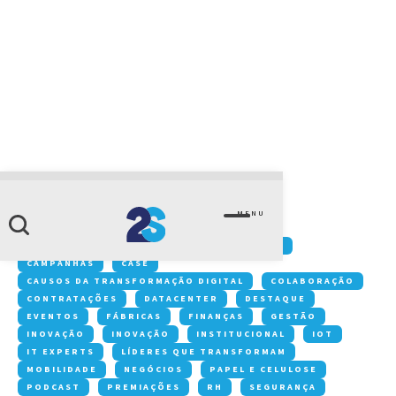
CATEGORIA
home-carousel
MENU
Conteúdos:
ACONTECE NA 2S
ARTIGOS
CAMPANHAS
CASE
CAUSOS DA TRANSFORMAÇÃO DIGITAL
COLABORAÇÃO
CONTRATAÇÕES
DATACENTER
DESTAQUE
EVENTOS
FÁBRICAS
FINANÇAS
GESTÃO
INOVAÇÃO
INOVAÇÃO
INSTITUCIONAL
IOT
IT EXPERTS
LÍDERES QUE TRANSFORMAM
MOBILIDADE
NEGÓCIOS
PAPEL E CELULOSE
PODCAST
PREMIAÇÕES
RH
SEGURANÇA