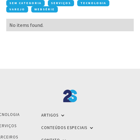
SEM CATEGORIA
SERVIÇOS
TECNOLOGIA
VAREJO
WEBSÉRIE
No items found.
CNOLOGIA
ARTIGOS
ERVIÇOS
CONTEÚDOS ESPECIAIS
ARCEIROS