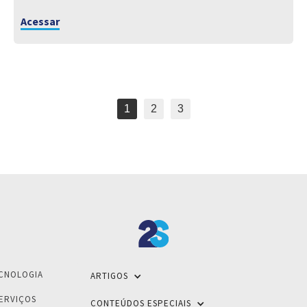
Acessar
1
2
3
CNOLOGIA
ARTIGOS
ERVIÇOS
CONTEÚDOS ESPECIAIS