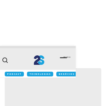
CATEGORIA
Inovação
MENU
PODCAST
TECNOLOGIAS
NEGÓCIOS
INOVAÇÃO