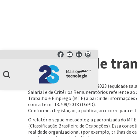
Relatório de tra
MENU
Sobre esta publicação
Em cumprimento à Lei nº 14.611/2023 (equidade sala
Salarial e de Critérios Remuneratórios referente ao
Trabalho e Emprego (MTE) a partir de informações 
com a Lei nº 13.709/2018 (LGPD).
Conforme a legislação, a publicação ocorre para e
O relatório segue metodologia padronizada do MTE,
(Classificação Brasileira de Ocupações). Essa conso
realidade organizacional (por exemplo, trilhas de c