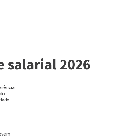
 salarial 2026
arência
 do
idade
devem