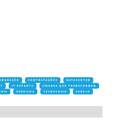
ABORAÇÃO
CONTRATAÇÕES
DATACENTER
OT
IT EXPERTS
LÍDERES QUE TRANSFORMAM
ORIA
SERVIÇOS
TECNOLOGIA
VAREJO