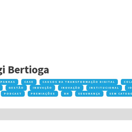
i Bertioga
MPANHAS
CASE
CAUSOS DA TRANSFORMAÇÃO DIGITAL
COL
GESTÃO
INOVAÇÃO
INOVAÇÃO
INSTITUCIONAL
I
PODCAST
PREMIAÇÕES
RH
SEGURANÇA
SEM CATEG