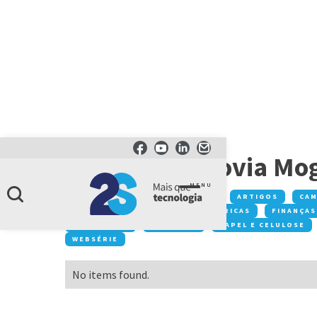
CATEGORIA
Acidente Rodovia Mog
MENU
Conteúdos:
ACONTECE NA 2S
ARTIGOS
CA
DESTAQUE
EVENTOS
FÁBRICAS
FINANÇAS
MOBILIDADE
NEGÓCIOS
PAPEL E CELULOSE
WEBSÉRIE
No items found.