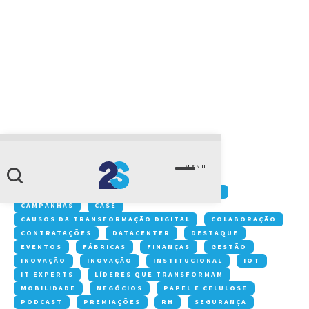
CATEGORIA
case
MENU
Conteúdos:
ACONTECE NA 2S
ARTIGOS
CAMPANHAS
CASE
CAUSOS DA TRANSFORMAÇÃO DIGITAL
COLABORAÇÃO
CONTRATAÇÕES
DATACENTER
DESTAQUE
EVENTOS
FÁBRICAS
FINANÇAS
GESTÃO
INOVAÇÃO
INOVAÇÃO
INSTITUCIONAL
IOT
IT EXPERTS
LÍDERES QUE TRANSFORMAM
MOBILIDADE
NEGÓCIOS
PAPEL E CELULOSE
PODCAST
PREMIAÇÕES
RH
SEGURANÇA