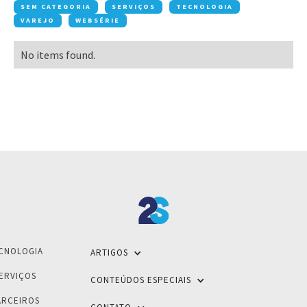
SEM CATEGORIA
SERVIÇOS
TECNOLOGIA
VAREJO
WEBSÉRIE
No items found.
CNOLOGIA
ARTIGOS
ERVIÇOS
CONTEÚDOS ESPECIAIS
ARCEIROS