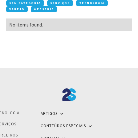
SEM CATEGORIA
SERVIÇOS
TECNOLOGIA
VAREJO
WEBSÉRIE
No items found.
CNOLOGIA
ARTIGOS
ERVIÇOS
CONTEÚDOS ESPECIAIS
ARCEIROS