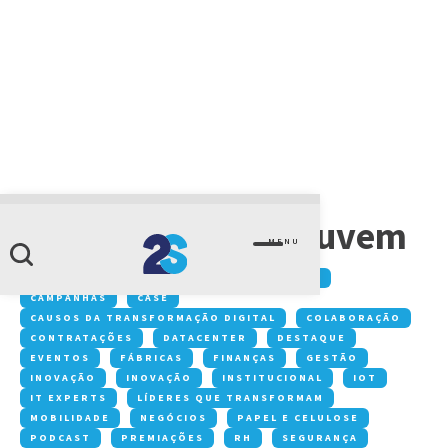
CATEGORIA
Computação em nuvem
MENU
Conteúdos:
ACONTECE NA 2S
ARTIGOS
CAMPANHAS
CASE
CAUSOS DA TRANSFORMAÇÃO DIGITAL
COLABORAÇÃO
CONTRATAÇÕES
DATACENTER
DESTAQUE
EVENTOS
FÁBRICAS
FINANÇAS
GESTÃO
INOVAÇÃO
INOVAÇÃO
INSTITUCIONAL
IOT
IT EXPERTS
LÍDERES QUE TRANSFORMAM
MOBILIDADE
NEGÓCIOS
PAPEL E CELULOSE
PODCAST
PREMIAÇÕES
RH
SEGURANÇA