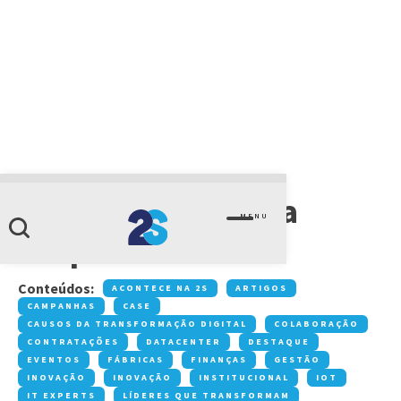
CATEGORIA
ganho de eficiência
MENU
hospitalar
Conteúdos:
ACONTECE NA 2S
ARTIGOS
CAMPANHAS
CASE
CAUSOS DA TRANSFORMAÇÃO DIGITAL
COLABORAÇÃO
CONTRATAÇÕES
DATACENTER
DESTAQUE
EVENTOS
FÁBRICAS
FINANÇAS
GESTÃO
INOVAÇÃO
INOVAÇÃO
INSTITUCIONAL
IOT
IT EXPERTS
LÍDERES QUE TRANSFORMAM