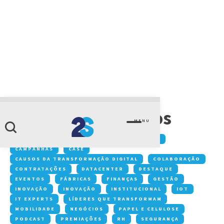
CATEGORIA
Gerente de projetos
MENU
Conteúdos:
ACONTECE NA 2S
ARTIGOS
CAMPANHAS
CASE
CAUSOS DA TRANSFORMAÇÃO DIGITAL
COLABORAÇÃO
CONTRATAÇÕES
DATACENTER
DESTAQUE
EVENTOS
FÁBRICAS
FINANÇAS
GESTÃO
INOVAÇÃO
INOVAÇÃO
INSTITUCIONAL
IOT
IT EXPERTS
LÍDERES QUE TRANSFORMAM
MOBILIDADE
NEGÓCIOS
PAPEL E CELULOSE
PODCAST
PREMIAÇÕES
RH
SEGURANÇA