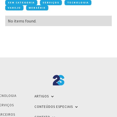
SEM CATEGORIA
SERVIÇOS
TECNOLOGIA
VAREJO
WEBSÉRIE
No items found.
CNOLOGIA
ARTIGOS
ERVIÇOS
CONTEÚDOS ESPECIAIS
ARCEIROS