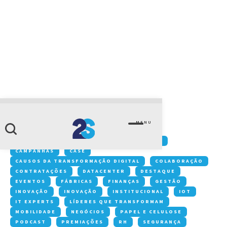
CATEGORIA
humano 2.0
MENU
Conteúdos:
ACONTECE NA 2S
ARTIGOS
CAMPANHAS
CASE
CAUSOS DA TRANSFORMAÇÃO DIGITAL
COLABORAÇÃO
CONTRATAÇÕES
DATACENTER
DESTAQUE
EVENTOS
FÁBRICAS
FINANÇAS
GESTÃO
INOVAÇÃO
INOVAÇÃO
INSTITUCIONAL
IOT
IT EXPERTS
LÍDERES QUE TRANSFORMAM
MOBILIDADE
NEGÓCIOS
PAPEL E CELULOSE
PODCAST
PREMIAÇÕES
RH
SEGURANÇA