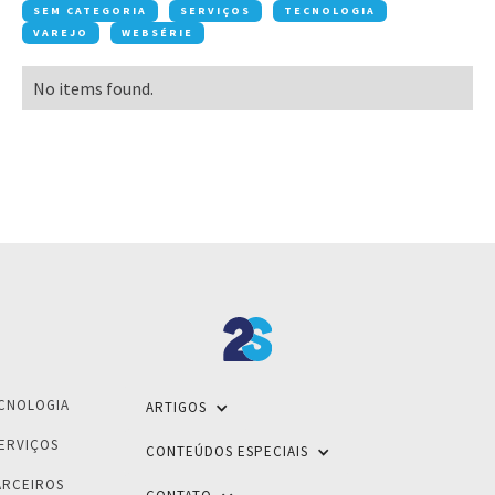
SEM CATEGORIA
SERVIÇOS
TECNOLOGIA
VAREJO
WEBSÉRIE
No items found.
CNOLOGIA
ARTIGOS
ERVIÇOS
CONTEÚDOS ESPECIAIS
ARCEIROS