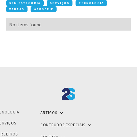
SEM CATEGORIA
SERVIÇOS
TECNOLOGIA
VAREJO
WEBSÉRIE
No items found.
CNOLOGIA
ARTIGOS
ERVIÇOS
CONTEÚDOS ESPECIAIS
ARCEIROS