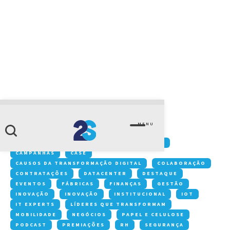
CATEGORIA
IoT
MENU
Conteúdos:
ACONTECE NA 2S
ARTIGOS
CAMPANHAS
CASE
CAUSOS DA TRANSFORMAÇÃO DIGITAL
COLABORAÇÃO
CONTRATAÇÕES
DATACENTER
DESTAQUE
EVENTOS
FÁBRICAS
FINANÇAS
GESTÃO
INOVAÇÃO
INOVAÇÃO
INSTITUCIONAL
IOT
IT EXPERTS
LÍDERES QUE TRANSFORMAM
MOBILIDADE
NEGÓCIOS
PAPEL E CELULOSE
PODCAST
PREMIAÇÕES
RH
SEGURANÇA