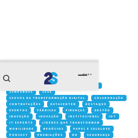
CATEGORIA
metalúrgica
MENU
Conteúdos:
ACONTECE NA 2S
ARTIGOS
CAMPANHAS
CASE
CAUSOS DA TRANSFORMAÇÃO DIGITAL
COLABORAÇÃO
CONTRATAÇÕES
DATACENTER
DESTAQUE
EVENTOS
FÁBRICAS
FINANÇAS
GESTÃO
INOVAÇÃO
INOVAÇÃO
INSTITUCIONAL
IOT
IT EXPERTS
LÍDERES QUE TRANSFORMAM
MOBILIDADE
NEGÓCIOS
PAPEL E CELULOSE
PODCAST
PREMIAÇÕES
RH
SEGURANÇA