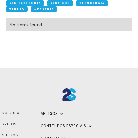
SEM CATEGORIA
SERVIÇOS
TECNOLOGIA
VAREJO
WEBSÉRIE
No items found.
CNOLOGIA
ARTIGOS
ERVIÇOS
CONTEÚDOS ESPECIAIS
ARCEIROS