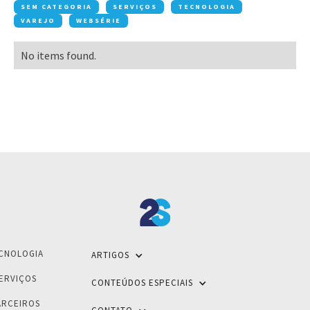
SEM CATEGORIA
SERVIÇOS
TECNOLOGIA
VAREJO
WEBSÉRIE
No items found.
CNOLOGIA
ARTIGOS
ERVIÇOS
CONTEÚDOS ESPECIAIS
ARCEIROS