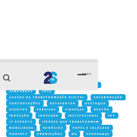
CATEGORIA
Projetos de TI
MENU
Conteúdos:
ACONTECE NA 2S
ARTIGOS
CAMPANHAS
CASE
CAUSOS DA TRANSFORMAÇÃO DIGITAL
COLABORAÇÃO
CONTRATAÇÕES
DATACENTER
DESTAQUE
EVENTOS
FÁBRICAS
FINANÇAS
GESTÃO
INOVAÇÃO
INOVAÇÃO
INSTITUCIONAL
IOT
IT EXPERTS
LÍDERES QUE TRANSFORMAM
MOBILIDADE
NEGÓCIOS
PAPEL E CELULOSE
PODCAST
PREMIAÇÕES
RH
SEGURANÇA