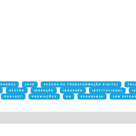
MPANHAS
CASE
CAUSOS DA TRANSFORMAÇÃO DIGITAL
COL
GESTÃO
INOVAÇÃO
INOVAÇÃO
INSTITUCIONAL
I
PODCAST
PREMIAÇÕES
RH
SEGURANÇA
SEM CATEG