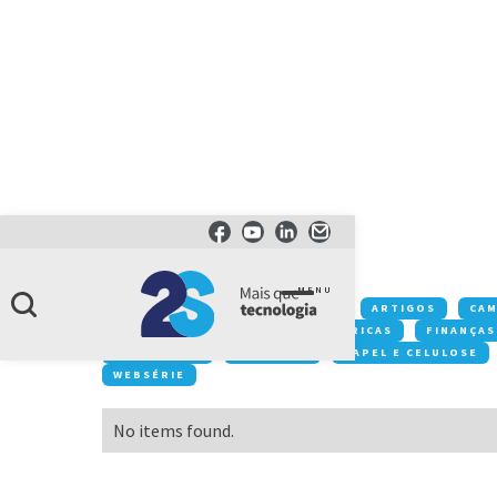
CATEGORIA
TEDs
MENU
Conteúdos:
ACONTECE NA 2S
ARTIGOS
CA
DESTAQUE
EVENTOS
FÁBRICAS
FINANÇAS
MOBILIDADE
NEGÓCIOS
PAPEL E CELULOSE
WEBSÉRIE
No items found.