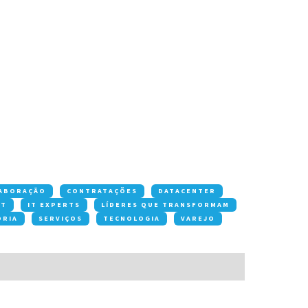
ABORAÇÃO
CONTRATAÇÕES
DATACENTER
OT
IT EXPERTS
LÍDERES QUE TRANSFORMAM
ORIA
SERVIÇOS
TECNOLOGIA
VAREJO