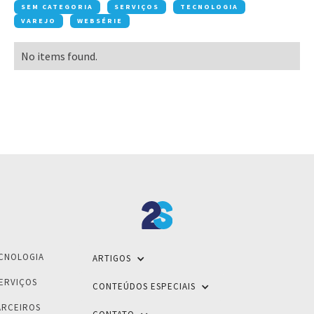
SEM CATEGORIA
SERVIÇOS
TECNOLOGIA
VAREJO
WEBSÉRIE
No items found.
CNOLOGIA
ARTIGOS
ERVIÇOS
CONTEÚDOS ESPECIAIS
ARCEIROS