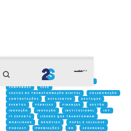
CATEGORIA
threat hunting
MENU
Conteúdos:
ACONTECE NA 2S
ARTIGOS
CAMPANHAS
CASE
CAUSOS DA TRANSFORMAÇÃO DIGITAL
COLABORAÇÃO
CONTRATAÇÕES
DATACENTER
DESTAQUE
EVENTOS
FÁBRICAS
FINANÇAS
GESTÃO
INOVAÇÃO
INOVAÇÃO
INSTITUCIONAL
IOT
IT EXPERTS
LÍDERES QUE TRANSFORMAM
MOBILIDADE
NEGÓCIOS
PAPEL E CELULOSE
PODCAST
PREMIAÇÕES
RH
SEGURANÇA