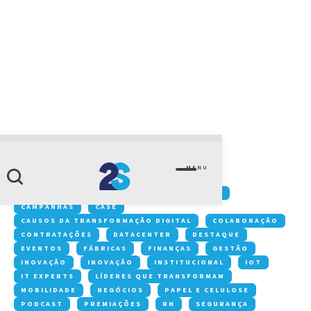
CATEGORIA
utcalsummit
MENU
Conteúdos:
ACONTECE NA 2S
ARTIGOS
CAMPANHAS
CASE
CAUSOS DA TRANSFORMAÇÃO DIGITAL
COLABORAÇÃO
CONTRATAÇÕES
DATACENTER
DESTAQUE
EVENTOS
FÁBRICAS
FINANÇAS
GESTÃO
INOVAÇÃO
INOVAÇÃO
INSTITUCIONAL
IOT
IT EXPERTS
LÍDERES QUE TRANSFORMAM
MOBILIDADE
NEGÓCIOS
PAPEL E CELULOSE
PODCAST
PREMIAÇÕES
RH
SEGURANÇA