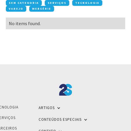
SEM CATEGORIA
SERVIÇOS
TECNOLOGIA
VAREJO
WEBSÉRIE
No items found.
CNOLOGIA
ARTIGOS
ERVIÇOS
CONTEÚDOS ESPECIAIS
ARCEIROS