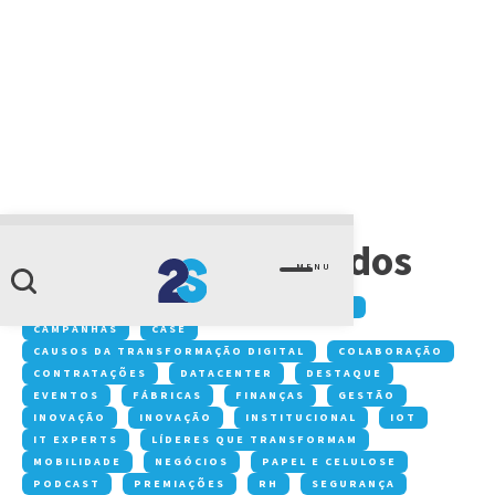
CATEGORIA
vazamentos de dados
MENU
Conteúdos:
ACONTECE NA 2S
ARTIGOS
CAMPANHAS
CASE
CAUSOS DA TRANSFORMAÇÃO DIGITAL
COLABORAÇÃO
CONTRATAÇÕES
DATACENTER
DESTAQUE
EVENTOS
FÁBRICAS
FINANÇAS
GESTÃO
INOVAÇÃO
INOVAÇÃO
INSTITUCIONAL
IOT
IT EXPERTS
LÍDERES QUE TRANSFORMAM
MOBILIDADE
NEGÓCIOS
PAPEL E CELULOSE
PODCAST
PREMIAÇÕES
RH
SEGURANÇA