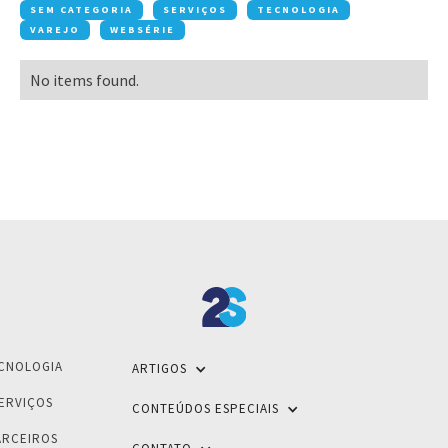
SEM CATEGORIA
SERVIÇOS
TECNOLOGIA
VAREJO
WEBSÉRIE
No items found.
CNOLOGIA
ARTIGOS
ERVIÇOS
CONTEÚDOS ESPECIAIS
ARCEIROS