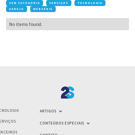
SEM CATEGORIA
SERVIÇOS
TECNOLOGIA
VAREJO
WEBSÉRIE
No items found.
CNOLOGIA
ARTIGOS
ERVIÇOS
CONTEÚDOS ESPECIAIS
ARCEIROS