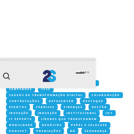
CATEGORIA
workspace
MENU
Conteúdos:
ACONTECE NA 2S
ARTIGOS
CAMPANHAS
CASE
CAUSOS DA TRANSFORMAÇÃO DIGITAL
COLABORAÇÃO
CONTRATAÇÕES
DATACENTER
DESTAQUE
EVENTOS
FÁBRICAS
FINANÇAS
GESTÃO
INOVAÇÃO
INOVAÇÃO
INSTITUCIONAL
IOT
IT EXPERTS
LÍDERES QUE TRANSFORMAM
MOBILIDADE
NEGÓCIOS
PAPEL E CELULOSE
PODCAST
PREMIAÇÕES
RH
SEGURANÇA