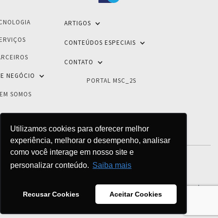
CNOLOGIA
ARTIGOS
ERVIÇOS
CONTEÚDOS ESPECIAIS
ARCEIROS
CONTATO
E NEGÓCIO
PORTAL MSC_2S
EM SOMOS
Utilizamos cookies para oferecer melhor
experiência, melhorar o desempenho, analisar
como você interage em nosso site e
personalizar conteúdo.
Saiba mais
POLÍTICA DE PRIVACIDADE
© 2026 - 2S Inovações Tecnológicas - Todos os direitos reservados
Recusar Cookies
Aceitar Cookies