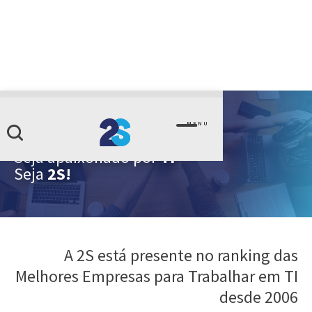
MENU
Seja parte de um
PROPÓSITO
Seja apaixonado por
TI
Seja
2S!
A 2S está presente no ranking das
Melhores Empresas para Trabalhar em TI
desde 2006