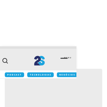
CATEGORIA
Institucional
MENU
PODCAST
TECNOLOGIAS
NEGÓCIOS
INOVAÇÃO