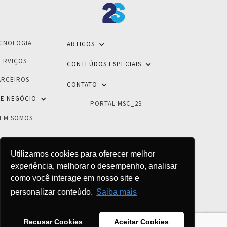
CNOLOGIA
ARTIGOS
ERVIÇOS
CONTEÚDOS ESPECIAIS
ARCEIROS
CONTATO
E NEGÓCIO
PORTAL MSC_2S
EM SOMOS
Utilizamos cookies para oferecer melhor
experiência, melhorar o desempenho, analisar
como você interage em nosso site e
personalizar conteúdo.
Saiba mais
POLÍTICA DE PRIVACIDADE
© 2026 - 2S Inovações Tecnológicas - Todos os direitos reservados
Recusar Cookies
Aceitar Cookies