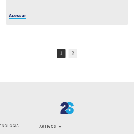
Acessar
1
2
CNOLOGIA
ARTIGOS