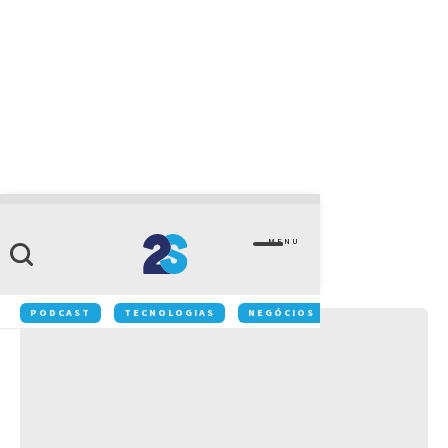
CATEGORIA
Websérie
MENU
Conteúdos:
IT EXPERTS
PODCAST
TECNOLOGIAS
NEGÓCIOS
INOVAÇÃO