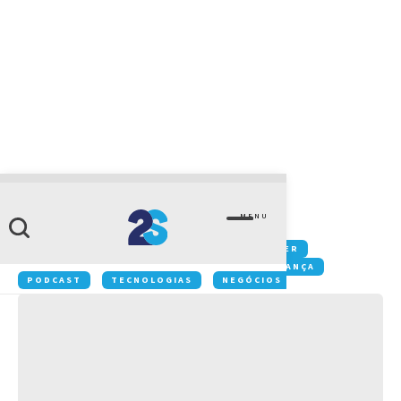
TECNOLOGIA
Datacenter
MENU
Conteúdos:
COLABORAÇÃO
DATACENTER
GESTÃO
IOT
MOBILIDADE
SEGURANÇA
PODCAST
TECNOLOGIAS
NEGÓCIOS
INOVAÇÃO