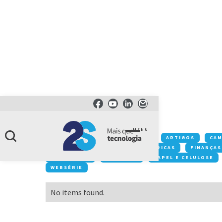
CATEGORIA
2022
MENU
Conteúdos:
ACONTECE NA 2S
ARTIGOS
CA
DESTAQUE
EVENTOS
FÁBRICAS
FINANÇAS
MOBILIDADE
NEGÓCIOS
PAPEL E CELULOSE
WEBSÉRIE
No items found.