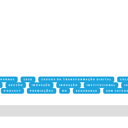
MPANHAS
CASE
CAUSOS DA TRANSFORMAÇÃO DIGITAL
COL
GESTÃO
INOVAÇÃO
INOVAÇÃO
INSTITUCIONAL
I
PODCAST
PREMIAÇÕES
RH
SEGURANÇA
SEM CATEG