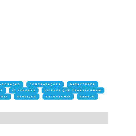
ABORAÇÃO
CONTRATAÇÕES
DATACENTER
OT
IT EXPERTS
LÍDERES QUE TRANSFORMAM
ORIA
SERVIÇOS
TECNOLOGIA
VAREJO