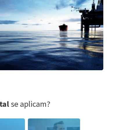
tal
se aplicam?
T
Óleo e Gás
Leia mais