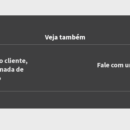
Veja também
 cliente,
Fale com u
rnada de
o