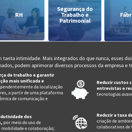
Segurança do
RH
Trabalho e
Fábr
Patrimonial
 tanta intimidade. Mais integrados do que nunca, esses doi
dos, podem aprimorar diversos processos da empresa e tra
rça de trabalho e garantir
ão mais unificada e
Reduzir custos
ependentemente da localização
entrevistas e re
res, a partir de uma plataforma
tecnologias avan
nâmica de comunicação e
Reduzir a taxa d
odutividade dos
criação de ambien
s,
por meio do uso de
colaborativos de 
 mobilidade e colaboração;