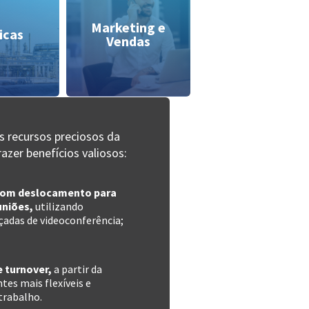
Marketing e
icas
Vendas
s recursos preciosos da
zer benefícios valiosos:
 com deslocamento para
uniões,
utilizando
çadas de videoconferência;
e turnover,
a partir da
tes mais flexíveis e
trabalho.