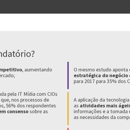
ndatório?
ompetitivo
, aumentando
O mesmo estudo aponta
ercado;
estratégica do negócio
para 2017 para 35% dos C
zada pela IT Mídia com CIOs
 que, nos processos de
A aplicação da tecnologi
ços, 56% dos respondentes
as
atividades mais ágei
 em consenso
sobre as
informações e a tomada d
as necessidades da comp