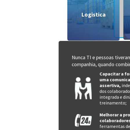
Logistica
Nunca TI e pessoas tiveram
companhia, quando combina
Capacitar a fo
uma comunicaç
assertiva,
ind
dos colaborado
integrada e di
treinamento;
Melhorar a pr
colaboradore
ferramentas de