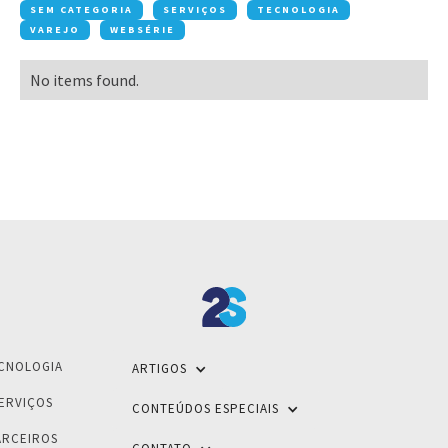
SEM CATEGORIA
SERVIÇOS
TECNOLOGIA
VAREJO
WEBSÉRIE
No items found.
CNOLOGIA
ARTIGOS
ERVIÇOS
CONTEÚDOS ESPECIAIS
ARCEIROS