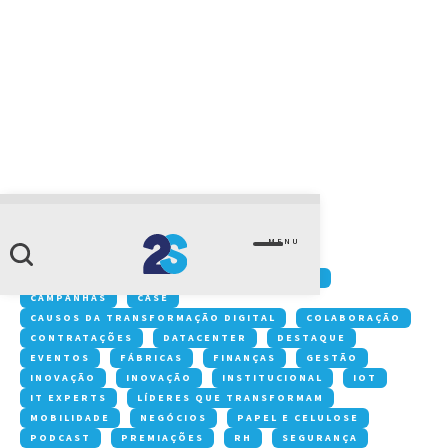
CATEGORIA
CIO
MENU
Conteúdos:
ACONTECE NA 2S
ARTIGOS
CAMPANHAS
CASE
CAUSOS DA TRANSFORMAÇÃO DIGITAL
COLABORAÇÃO
CONTRATAÇÕES
DATACENTER
DESTAQUE
EVENTOS
FÁBRICAS
FINANÇAS
GESTÃO
INOVAÇÃO
INOVAÇÃO
INSTITUCIONAL
IOT
IT EXPERTS
LÍDERES QUE TRANSFORMAM
MOBILIDADE
NEGÓCIOS
PAPEL E CELULOSE
PODCAST
PREMIAÇÕES
RH
SEGURANÇA