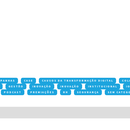
MPANHAS
CASE
CAUSOS DA TRANSFORMAÇÃO DIGITAL
COL
GESTÃO
INOVAÇÃO
INOVAÇÃO
INSTITUCIONAL
I
PODCAST
PREMIAÇÕES
RH
SEGURANÇA
SEM CATEG