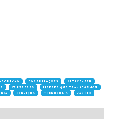
ABORAÇÃO
CONTRATAÇÕES
DATACENTER
OT
IT EXPERTS
LÍDERES QUE TRANSFORMAM
ORIA
SERVIÇOS
TECNOLOGIA
VAREJO