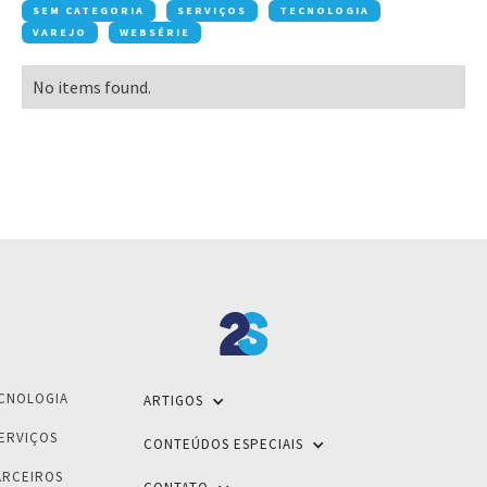
SEM CATEGORIA
SERVIÇOS
TECNOLOGIA
VAREJO
WEBSÉRIE
No items found.
CNOLOGIA
ARTIGOS
ERVIÇOS
CONTEÚDOS ESPECIAIS
ARCEIROS