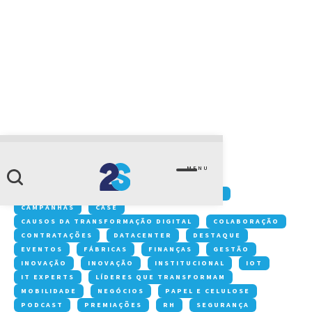
CATEGORIA
Compras de TI
MENU
Conteúdos:
ACONTECE NA 2S
ARTIGOS
CAMPANHAS
CASE
CAUSOS DA TRANSFORMAÇÃO DIGITAL
COLABORAÇÃO
CONTRATAÇÕES
DATACENTER
DESTAQUE
EVENTOS
FÁBRICAS
FINANÇAS
GESTÃO
INOVAÇÃO
INOVAÇÃO
INSTITUCIONAL
IOT
IT EXPERTS
LÍDERES QUE TRANSFORMAM
MOBILIDADE
NEGÓCIOS
PAPEL E CELULOSE
PODCAST
PREMIAÇÕES
RH
SEGURANÇA