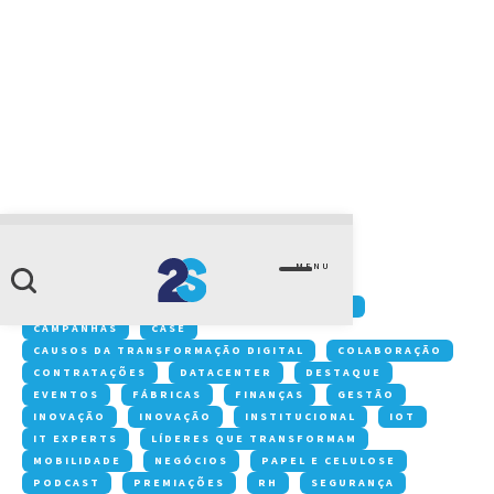
CATEGORIA
criptoware
MENU
Conteúdos:
ACONTECE NA 2S
ARTIGOS
CAMPANHAS
CASE
CAUSOS DA TRANSFORMAÇÃO DIGITAL
COLABORAÇÃO
CONTRATAÇÕES
DATACENTER
DESTAQUE
EVENTOS
FÁBRICAS
FINANÇAS
GESTÃO
INOVAÇÃO
INOVAÇÃO
INSTITUCIONAL
IOT
IT EXPERTS
LÍDERES QUE TRANSFORMAM
MOBILIDADE
NEGÓCIOS
PAPEL E CELULOSE
PODCAST
PREMIAÇÕES
RH
SEGURANÇA