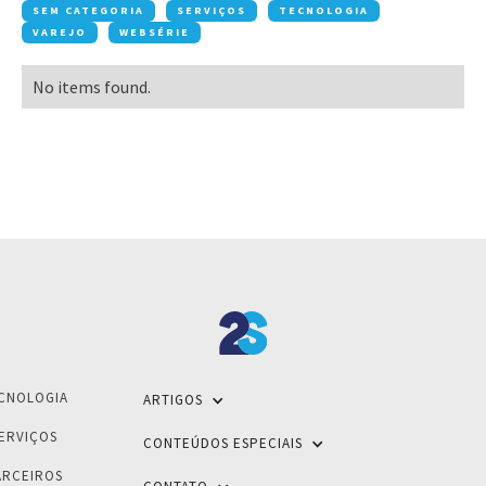
SEM CATEGORIA
SERVIÇOS
TECNOLOGIA
VAREJO
WEBSÉRIE
No items found.
CNOLOGIA
ARTIGOS
ERVIÇOS
CONTEÚDOS ESPECIAIS
ARCEIROS