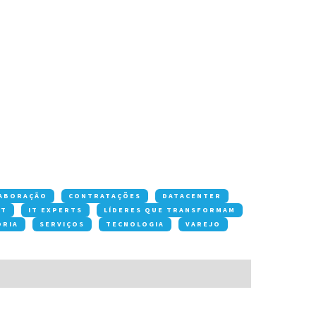
ABORAÇÃO
CONTRATAÇÕES
DATACENTER
OT
IT EXPERTS
LÍDERES QUE TRANSFORMAM
ORIA
SERVIÇOS
TECNOLOGIA
VAREJO