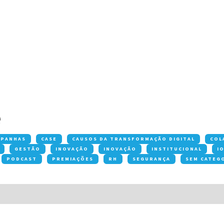
e
MPANHAS
CASE
CAUSOS DA TRANSFORMAÇÃO DIGITAL
COL
GESTÃO
INOVAÇÃO
INOVAÇÃO
INSTITUCIONAL
I
PODCAST
PREMIAÇÕES
RH
SEGURANÇA
SEM CATEG