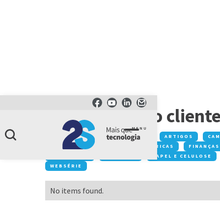
CATEGORIA
experiência do client
MENU
Conteúdos:
ACONTECE NA 2S
ARTIGOS
CA
DESTAQUE
EVENTOS
FÁBRICAS
FINANÇAS
MOBILIDADE
NEGÓCIOS
PAPEL E CELULOSE
WEBSÉRIE
No items found.