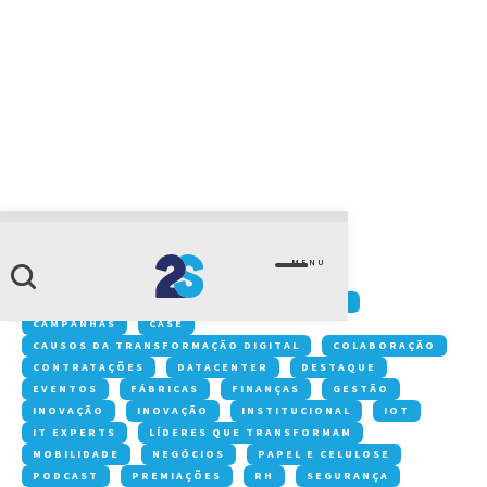
CATEGORIA
future workplace
MENU
Conteúdos:
ACONTECE NA 2S
ARTIGOS
CAMPANHAS
CASE
CAUSOS DA TRANSFORMAÇÃO DIGITAL
COLABORAÇÃO
CONTRATAÇÕES
DATACENTER
DESTAQUE
EVENTOS
FÁBRICAS
FINANÇAS
GESTÃO
INOVAÇÃO
INOVAÇÃO
INSTITUCIONAL
IOT
IT EXPERTS
LÍDERES QUE TRANSFORMAM
MOBILIDADE
NEGÓCIOS
PAPEL E CELULOSE
PODCAST
PREMIAÇÕES
RH
SEGURANÇA