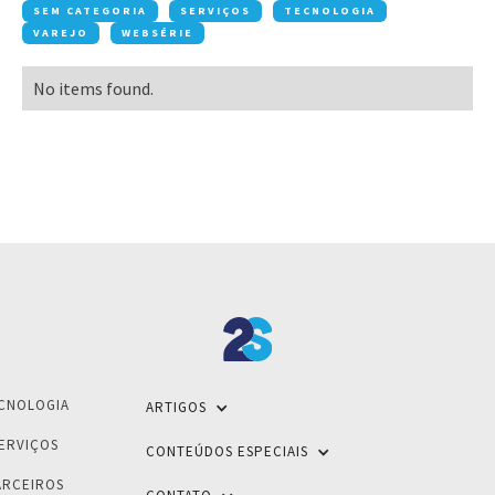
SEM CATEGORIA
SERVIÇOS
TECNOLOGIA
VAREJO
WEBSÉRIE
No items found.
CNOLOGIA
ARTIGOS
ERVIÇOS
CONTEÚDOS ESPECIAIS
ARCEIROS