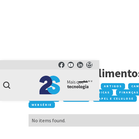
CATEGORIA
indústria de alimento
MENU
Conteúdos:
ACONTECE NA 2S
ARTIGOS
CA
DESTAQUE
EVENTOS
FÁBRICAS
FINANÇAS
MOBILIDADE
NEGÓCIOS
PAPEL E CELULOSE
WEBSÉRIE
No items found.