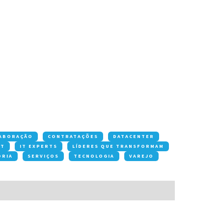
ABORAÇÃO
CONTRATAÇÕES
DATACENTER
OT
IT EXPERTS
LÍDERES QUE TRANSFORMAM
ORIA
SERVIÇOS
TECNOLOGIA
VAREJO