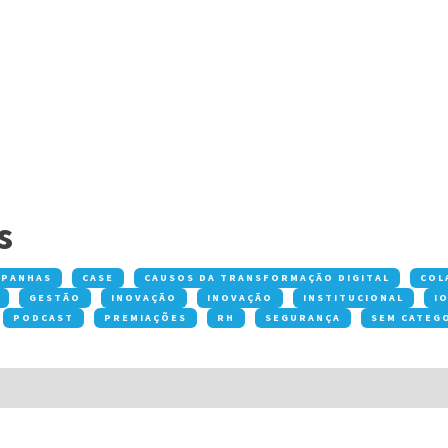
s
MPANHAS
CASE
CAUSOS DA TRANSFORMAÇÃO DIGITAL
COL
GESTÃO
INOVAÇÃO
INOVAÇÃO
INSTITUCIONAL
I
PODCAST
PREMIAÇÕES
RH
SEGURANÇA
SEM CATEG