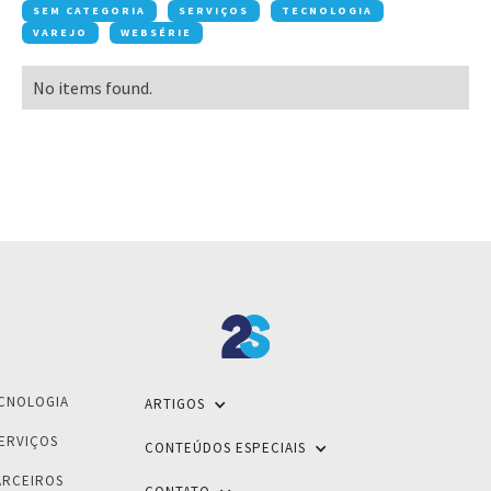
SEM CATEGORIA
SERVIÇOS
TECNOLOGIA
VAREJO
WEBSÉRIE
No items found.
CNOLOGIA
ARTIGOS
ERVIÇOS
CONTEÚDOS ESPECIAIS
ARCEIROS