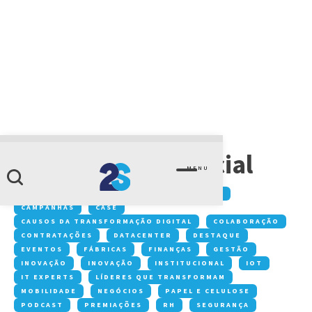
CATEGORIA
Inteligência Artificial
MENU
Conteúdos:
ACONTECE NA 2S
ARTIGOS
CAMPANHAS
CASE
CAUSOS DA TRANSFORMAÇÃO DIGITAL
COLABORAÇÃO
CONTRATAÇÕES
DATACENTER
DESTAQUE
EVENTOS
FÁBRICAS
FINANÇAS
GESTÃO
INOVAÇÃO
INOVAÇÃO
INSTITUCIONAL
IOT
IT EXPERTS
LÍDERES QUE TRANSFORMAM
MOBILIDADE
NEGÓCIOS
PAPEL E CELULOSE
PODCAST
PREMIAÇÕES
RH
SEGURANÇA