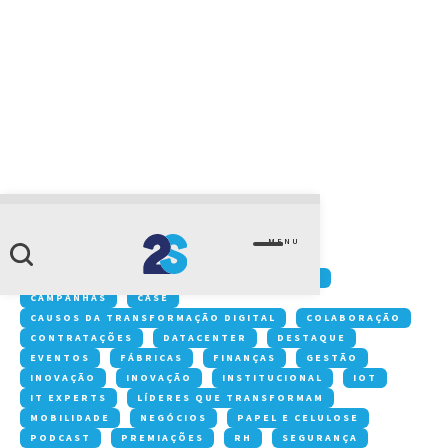
CATEGORIA
legislação
MENU
Conteúdos:
ACONTECE NA 2S
ARTIGOS
CAMPANHAS
CASE
CAUSOS DA TRANSFORMAÇÃO DIGITAL
COLABORAÇÃO
CONTRATAÇÕES
DATACENTER
DESTAQUE
EVENTOS
FÁBRICAS
FINANÇAS
GESTÃO
INOVAÇÃO
INOVAÇÃO
INSTITUCIONAL
IOT
IT EXPERTS
LÍDERES QUE TRANSFORMAM
MOBILIDADE
NEGÓCIOS
PAPEL E CELULOSE
PODCAST
PREMIAÇÕES
RH
SEGURANÇA