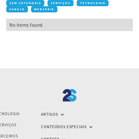
SEM CATEGORIA
SERVIÇOS
TECNOLOGIA
VAREJO
WEBSÉRIE
No items found.
CNOLOGIA
ARTIGOS
ERVIÇOS
CONTEÚDOS ESPECIAIS
ARCEIROS