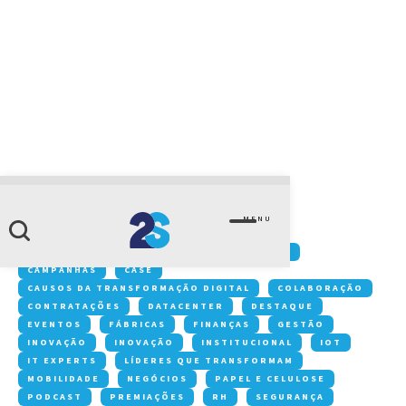
CATEGORIA
leis trabalhistas
MENU
Conteúdos:
ACONTECE NA 2S
ARTIGOS
CAMPANHAS
CASE
CAUSOS DA TRANSFORMAÇÃO DIGITAL
COLABORAÇÃO
CONTRATAÇÕES
DATACENTER
DESTAQUE
EVENTOS
FÁBRICAS
FINANÇAS
GESTÃO
INOVAÇÃO
INOVAÇÃO
INSTITUCIONAL
IOT
IT EXPERTS
LÍDERES QUE TRANSFORMAM
MOBILIDADE
NEGÓCIOS
PAPEL E CELULOSE
PODCAST
PREMIAÇÕES
RH
SEGURANÇA