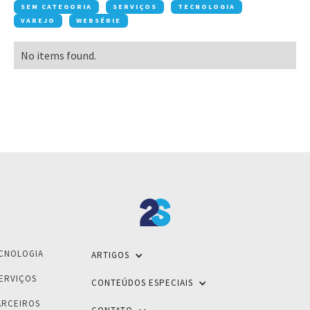
SEM CATEGORIA
SERVIÇOS
TECNOLOGIA
VAREJO
WEBSÉRIE
No items found.
CNOLOGIA
ARTIGOS
ERVIÇOS
CONTEÚDOS ESPECIAIS
ARCEIROS