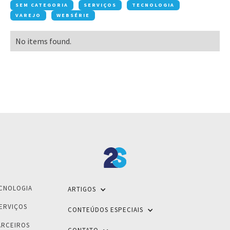
SEM CATEGORIA
SERVIÇOS
TECNOLOGIA
VAREJO
WEBSÉRIE
No items found.
CNOLOGIA
ARTIGOS
ERVIÇOS
CONTEÚDOS ESPECIAIS
ARCEIROS