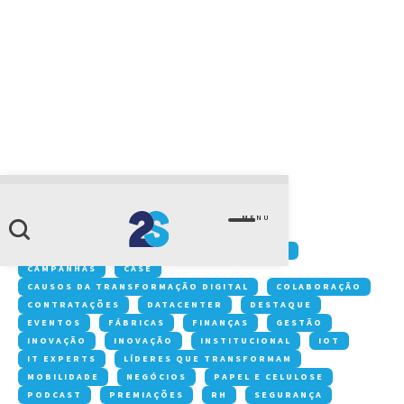
CATEGORIA
negócios
MENU
Conteúdos:
ACONTECE NA 2S
ARTIGOS
CAMPANHAS
CASE
CAUSOS DA TRANSFORMAÇÃO DIGITAL
COLABORAÇÃO
CONTRATAÇÕES
DATACENTER
DESTAQUE
EVENTOS
FÁBRICAS
FINANÇAS
GESTÃO
INOVAÇÃO
INOVAÇÃO
INSTITUCIONAL
IOT
IT EXPERTS
LÍDERES QUE TRANSFORMAM
MOBILIDADE
NEGÓCIOS
PAPEL E CELULOSE
PODCAST
PREMIAÇÕES
RH
SEGURANÇA