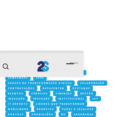
CATEGORIA
nist
MENU
Conteúdos:
ACONTECE NA 2S
ARTIGOS
CAMPANHAS
CASE
CAUSOS DA TRANSFORMAÇÃO DIGITAL
COLABORAÇÃO
CONTRATAÇÕES
DATACENTER
DESTAQUE
EVENTOS
FÁBRICAS
FINANÇAS
GESTÃO
INOVAÇÃO
INOVAÇÃO
INSTITUCIONAL
IOT
IT EXPERTS
LÍDERES QUE TRANSFORMAM
MOBILIDADE
NEGÓCIOS
PAPEL E CELULOSE
PODCAST
PREMIAÇÕES
RH
SEGURANÇA