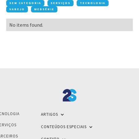
SEM CATEGORIA
SERVIÇOS
TECNOLOGIA
VAREJO
WEBSÉRIE
No items found.
CNOLOGIA
ARTIGOS
ERVIÇOS
CONTEÚDOS ESPECIAIS
ARCEIROS