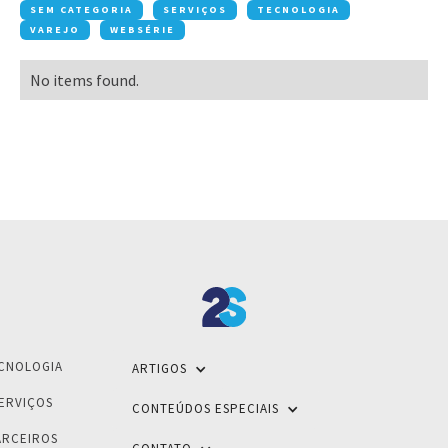
SEM CATEGORIA
SERVIÇOS
TECNOLOGIA
VAREJO
WEBSÉRIE
No items found.
CNOLOGIA
ARTIGOS
ERVIÇOS
CONTEÚDOS ESPECIAIS
ARCEIROS