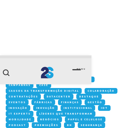
CATEGORIA
nuvem privada
MENU
Conteúdos:
ACONTECE NA 2S
ARTIGOS
CAMPANHAS
CASE
CAUSOS DA TRANSFORMAÇÃO DIGITAL
COLABORAÇÃO
CONTRATAÇÕES
DATACENTER
DESTAQUE
EVENTOS
FÁBRICAS
FINANÇAS
GESTÃO
INOVAÇÃO
INOVAÇÃO
INSTITUCIONAL
IOT
IT EXPERTS
LÍDERES QUE TRANSFORMAM
MOBILIDADE
NEGÓCIOS
PAPEL E CELULOSE
PODCAST
PREMIAÇÕES
RH
SEGURANÇA