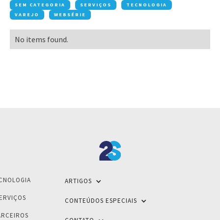
SEM CATEGORIA
SERVIÇOS
TECNOLOGIA
VAREJO
WEBSÉRIE
No items found.
CNOLOGIA
ARTIGOS
ERVIÇOS
CONTEÚDOS ESPECIAIS
ARCEIROS