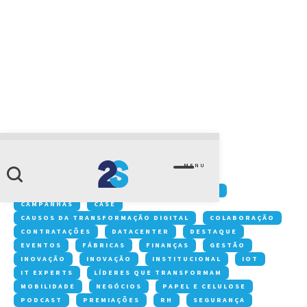
CATEGORIA
setor elétrico
MENU
Conteúdos:
ACONTECE NA 2S
ARTIGOS
CAMPANHAS
CASE
CAUSOS DA TRANSFORMAÇÃO DIGITAL
COLABORAÇÃO
CONTRATAÇÕES
DATACENTER
DESTAQUE
EVENTOS
FÁBRICAS
FINANÇAS
GESTÃO
INOVAÇÃO
INOVAÇÃO
INSTITUCIONAL
IOT
IT EXPERTS
LÍDERES QUE TRANSFORMAM
MOBILIDADE
NEGÓCIOS
PAPEL E CELULOSE
PODCAST
PREMIAÇÕES
RH
SEGURANÇA