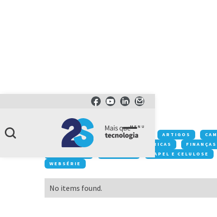
CATEGORIA
startups
MENU
Conteúdos:
ACONTECE NA 2S
ARTIGOS
CA
DESTAQUE
EVENTOS
FÁBRICAS
FINANÇAS
MOBILIDADE
NEGÓCIOS
PAPEL E CELULOSE
WEBSÉRIE
No items found.