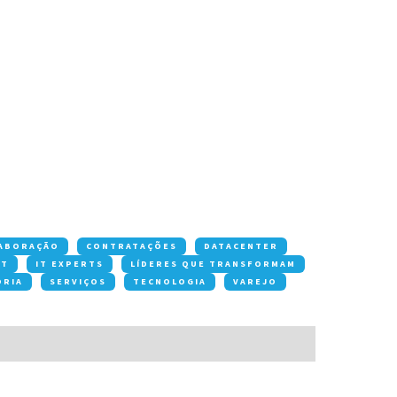
ABORAÇÃO
CONTRATAÇÕES
DATACENTER
OT
IT EXPERTS
LÍDERES QUE TRANSFORMAM
ORIA
SERVIÇOS
TECNOLOGIA
VAREJO