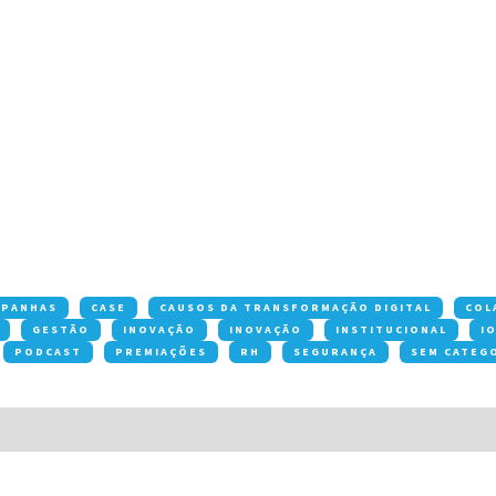
MPANHAS
CASE
CAUSOS DA TRANSFORMAÇÃO DIGITAL
COL
GESTÃO
INOVAÇÃO
INOVAÇÃO
INSTITUCIONAL
I
PODCAST
PREMIAÇÕES
RH
SEGURANÇA
SEM CATEG