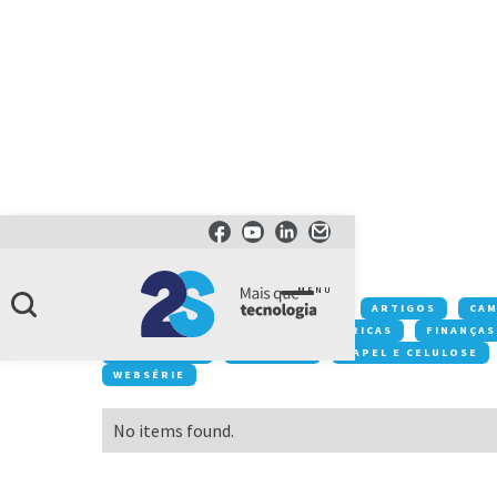
CATEGORIA
tecnologia
MENU
Conteúdos:
ACONTECE NA 2S
ARTIGOS
CA
DESTAQUE
EVENTOS
FÁBRICAS
FINANÇAS
MOBILIDADE
NEGÓCIOS
PAPEL E CELULOSE
WEBSÉRIE
No items found.