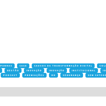
MPANHAS
CASE
CAUSOS DA TRANSFORMAÇÃO DIGITAL
COL
GESTÃO
INOVAÇÃO
INOVAÇÃO
INSTITUCIONAL
I
PODCAST
PREMIAÇÕES
RH
SEGURANÇA
SEM CATEG