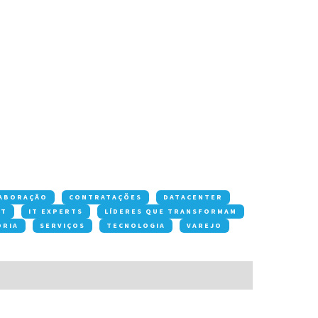
ABORAÇÃO
CONTRATAÇÕES
DATACENTER
OT
IT EXPERTS
LÍDERES QUE TRANSFORMAM
ORIA
SERVIÇOS
TECNOLOGIA
VAREJO