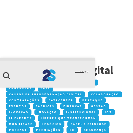
CATEGORIA
Transformação digital
MENU
Conteúdos:
ACONTECE NA 2S
ARTIGOS
CAMPANHAS
CASE
CAUSOS DA TRANSFORMAÇÃO DIGITAL
COLABORAÇÃO
CONTRATAÇÕES
DATACENTER
DESTAQUE
EVENTOS
FÁBRICAS
FINANÇAS
GESTÃO
INOVAÇÃO
INOVAÇÃO
INSTITUCIONAL
IOT
IT EXPERTS
LÍDERES QUE TRANSFORMAM
MOBILIDADE
NEGÓCIOS
PAPEL E CELULOSE
PODCAST
PREMIAÇÕES
RH
SEGURANÇA