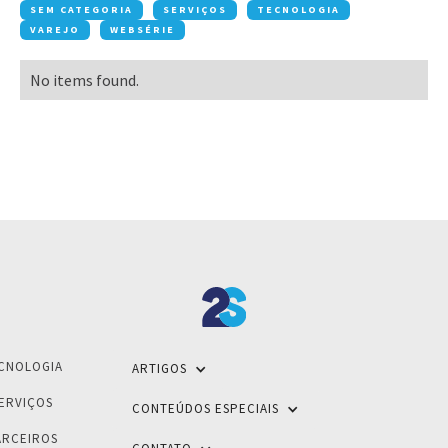
SEM CATEGORIA
SERVIÇOS
TECNOLOGIA
VAREJO
WEBSÉRIE
No items found.
CNOLOGIA
ARTIGOS
ERVIÇOS
CONTEÚDOS ESPECIAIS
ARCEIROS