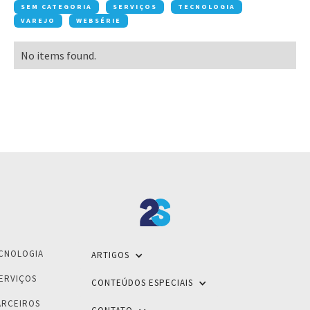
SEM CATEGORIA
SERVIÇOS
TECNOLOGIA
VAREJO
WEBSÉRIE
No items found.
CNOLOGIA
ARTIGOS
ERVIÇOS
CONTEÚDOS ESPECIAIS
ARCEIROS