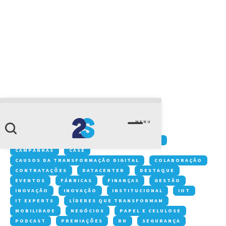
CATEGORIA
varejo
MENU
Conteúdos:
ACONTECE NA 2S
ARTIGOS
CAMPANHAS
CASE
CAUSOS DA TRANSFORMAÇÃO DIGITAL
COLABORAÇÃO
CONTRATAÇÕES
DATACENTER
DESTAQUE
EVENTOS
FÁBRICAS
FINANÇAS
GESTÃO
INOVAÇÃO
INOVAÇÃO
INSTITUCIONAL
IOT
IT EXPERTS
LÍDERES QUE TRANSFORMAM
MOBILIDADE
NEGÓCIOS
PAPEL E CELULOSE
PODCAST
PREMIAÇÕES
RH
SEGURANÇA