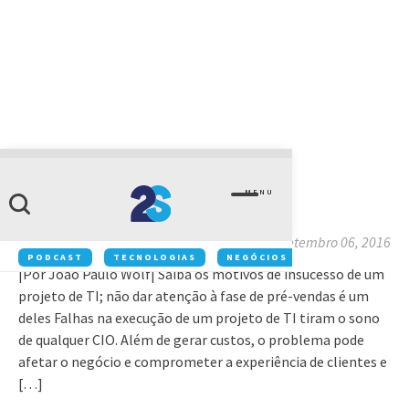
ARTIGOS
MENU
Por que deu errado?
setembro 06, 2016
PODCAST
TECNOLOGIAS
NEGÓCIOS
INOVAÇÃO
|Por João Paulo Wolf| Saiba os motivos de insucesso de um
projeto de TI; não dar atenção à fase de pré-vendas é um
deles Falhas na execução de um projeto de TI tiram o sono
de qualquer CIO. Além de gerar custos, o problema pode
afetar o negócio e comprometer a experiência de clientes e
[…]