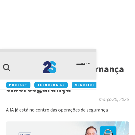
ACONTECE NA 2S
MENU
2S na RSA 2026: governança
e o novo momento da
cibersegurança
PODCAST
TECNOLOGIAS
NEGÓCIOS
INOVAÇÃO
março 30, 2026
A IA já está no centro das operações de segurança