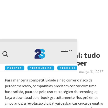
ARTIGOS
MENU
Transformação digital: tudo
o que você precisa saber
PODCAST
TECNOLOGIAS
NEGÓCIOS
INOVAÇÃO
março 31, 2017
Para manter a competitividade e não correr o risco de
perder mercado, companhias precisam contar com uma
base sólida, pautada pelo uso estratégico da tecnologia;
faça o download do e-book gratuitamente Nos próximos
cinco anos, a revolução digital vai desbancar cerca de quatro