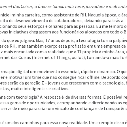
ternet das Coisas, a área se tornou mais forte, inovadora e motivado
iciei minha carreira, como assistente de RH. Naquela época, a ár
ito de desenvolvimento de colaboradores, deixando para trás a
cionando seus esforços e olhares para as pessoas. Eu me lembro d
ovas iniciativas chegassem aos funcionários alocados em todo o Br
 do que eu julgava. Mas, 17 anos depois, a tecnologia torna palpáv
líder de RH, mas também exerço essa profissão em uma empresa de
z mais encantada com a realidade que a TI propicia à minha área, a
rnet das Coisas (Internet of Things, ou Iot), tornando-a mais for
rmação digital um movimento essencial, rápido e dinâmico. O que
ber e motivar um time que não consegue ficar offline. De acordo c
res serão da geração Z – jovens que cresceram com a tecnologia,
istas, muito inteligentes e criativos.
a com tecnologia? A resposta é: de diversas formas. É possível r
o dessa gama de oportunidades, acompanhando e direcionando as e
 serve de meio para criar um vínculo de confiança e de transparên
a é um dos caminhos para essa nova realidade. Um exemplo disso é