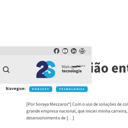
ARTIGOS
Como a união ent
MENU
melhores
Navegue:
PODCAST
TECNOLOGIAS
NEGÓCIOS
IN
|Por Soraya Meszaros*| Com o uso de soluções de co
grande empresa nacional, que iniciei minha carreir
desenvolvimento de […]