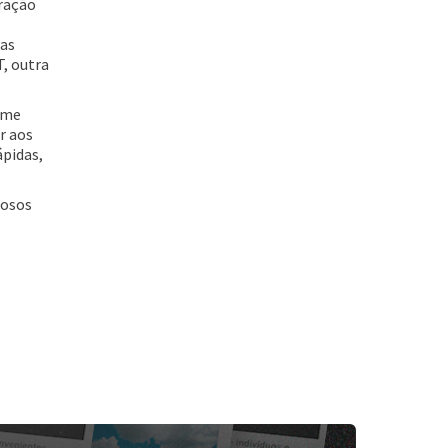
ração
uas
, outra
 me
r aos
pidas,
rosos