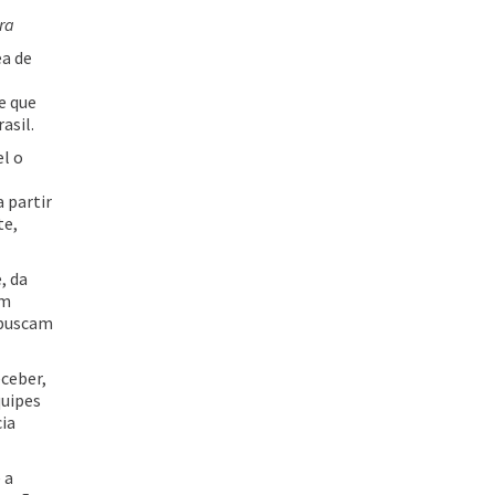
ra
ea de
e que
asil.
el o
 partir
te,
, da
om
 buscam
eceber,
quipes
cia
 a