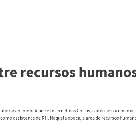
re recursos humanos 
OVAÇÃO
SERVIÇOS
ACONTECE NA 2S
WEBSERIES
laboração, mobilidade e Internet das Coisas, a área se tornou mai
a, como assistente de RH. Naquela época, a área de recursos huma