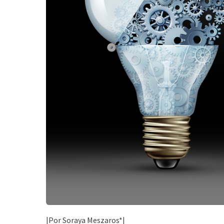
|Por Soraya Meszaros*|