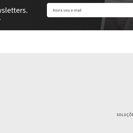
sletters.
.
SOLUÇÕ