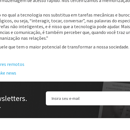
 armazenagem de acesso rápido. Nós terceirizamos a memorização
o no qual a tecnologia nos substitua em tarefas mecânicas e buroc
os, ou seja, “interagir, tocar, conversar”, nas palavras do especi
efas não inteligentes, e é nisso que a tecnologia pode ajudar. Mais
âncias e comunicação, é também perceber que, quando você traz 
manização nas relações.”
quele que tem o maior potencial de transformar a nossa sociedade.
gares remotos
ake news
sletters.
.