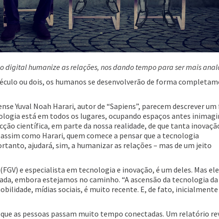
ão digital humanize as relações, nos dando tempo para ser mais anal
éculo ou dois, os humanos se desenvolverão de forma completa
elense Yuval Noah Harari, autor de “Sapiens”, parecem descrever um
logia está em todos os lugares, ocupando espaços antes inimagin
ção científica, em parte da nossa realidade, de que tanta inovaçã
 assim como Harari, quem comece a pensar que a tecnologia
rtanto, ajudará, sim, a humanizar as relações – mas de um jeito
(FGV) e especialista em tecnologia e inovação, é um deles. Mas ele
rada, embora estejamos no caminho. “A ascensão da tecnologia da
lidade, mídias sociais, é muito recente. E, de fato, inicialmente
o de que as pessoas passam muito tempo conectadas. Um relatório re