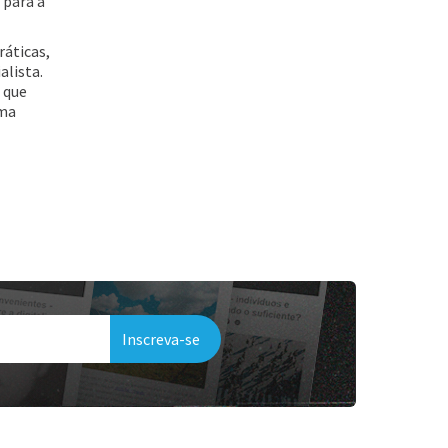
 para a
ráticas,
alista.
 que
uma