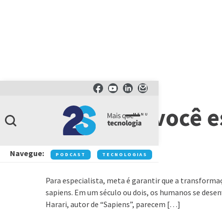
ARTIGOS
Inovação: você e
MENU
2.0?
Navegue:
PODCAST
TECNOLOGIAS
NEGÓCIOS
IN
Para especialista, meta é garantir que a transform
sapiens. Em um século ou dois, os humanos se desenv
Harari, autor de “Sapiens”, parecem […]