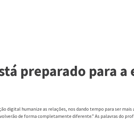
stá preparado para a
OVAÇÃO
SERVIÇOS
ACONTECE NA 2S
WEBSERIES
ação digital humanize as relações, nos dando tempo para ser mai
olverão de forma completamente diferente.” As palavras do profes