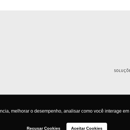
SOLUÇÕ
ência, melhorar o desempenho, analisar como você interage em 
Recusar Cookies
Aceitar Cookies
© 2026 - 2S Inovações Tecnológicas - Todos os direitos 