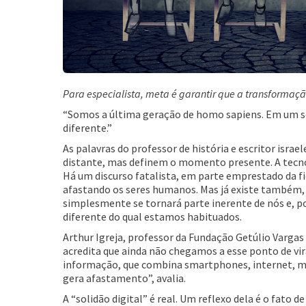
Para especialista, meta é garantir que a transformaç
“Somos a última geração de homo sapiens. Em um s
diferente.”
As palavras do professor de história e escritor isra
distante, mas definem o momento presente. A tecno
Há um discurso fatalista, em parte emprestado da fic
afastando os seres humanos. Mas já existe também,
simplesmente se tornará parte inerente de nós e, po
diferente do qual estamos habituados.
Arthur Igreja, professor da Fundação Getúlio Vargas 
acredita que ainda não chegamos a esse ponto de vi
informação, que combina smartphones, internet, mobi
gera afastamento”, avalia.
A “solidão digital” é real. Um reflexo dela é o fat