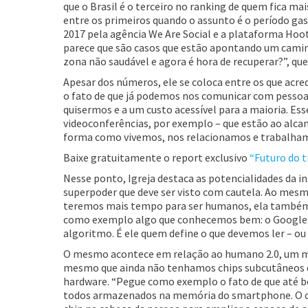
que o Brasil é o terceiro no ranking de quem fica m
entre os primeiros quando o assunto é o período gasto
2017 pela agência We Are Social e a plataforma Ho
parece que são casos que estão apontando um camin
zona não saudável e agora é hora de recuperar?”, que
Apesar dos números, ele se coloca entre os que acr
o fato de que já podemos nos comunicar com pessoas 
quisermos e a um custo acessível para a maioria. Es
videoconferências, por exemplo – que estão ao alcan
forma como vivemos, nos relacionamos e trabalhamo
Baixe gratuitamente o report exclusivo
“Futuro do t
Nesse ponto, Igreja destaca as potencialidades da in
superpoder que deve ser visto com cautela. Ao mesm
teremos mais tempo para ser humanos, ela também g
como exemplo algo que conhecemos bem: o Google. 
algoritmo. É ele quem define o que devemos ler – ou s
O mesmo acontece em relação ao humano 2.0, um mis
mesmo que ainda não tenhamos chips subcutâneos qu
hardware. “Pegue como exemplo o fato de que até 
todos armazenados na memória do smartphone. O ce