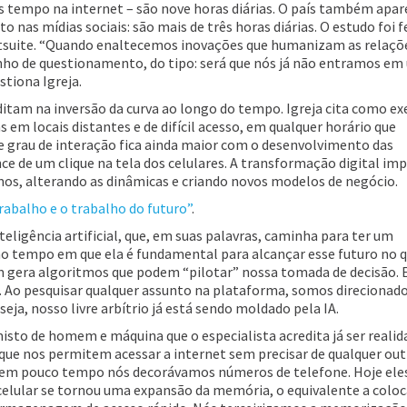
ais tempo na internet – são nove horas diárias. O país também apar
 nas mídias sociais: são mais de três horas diárias. O estudo foi 
otsuite. “Quando enaltecemos inovações que humanizam as relaç
ho de questionamento, do tipo: será que nós já não entramos e
stiona Igreja.
editam na inversão da curva ao longo do tempo. Igreja cita como e
em locais distantes e de difícil acesso, em qualquer horário que
se grau de interação fica ainda maior com o desenvolvimento das
ce de um clique na tela dos celulares. A transformação digital imp
s, alterando as dinâmicas e criando novos modelos de negócio.
rabalho e o trabalho do futuro”
.
teligência artificial, que, em suas palavras, caminha para ter um
o tempo em que ela é fundamental para alcançar esse futuro no q
era algoritmos que podem “pilotar” nossa tomada de decisão. E
Ao pesquisar qualquer assunto na plataforma, somos direcionado
eja, nosso livre arbítrio já está sendo moldado pela IA.
to de homem e máquina que o especialista acredita já ser realid
e nos permitem acessar a internet sem precisar de qualquer out
bem pouco tempo nós decorávamos números de telefone. Hoje ele
lular se tornou uma expansão da memória, o equivalente a colo