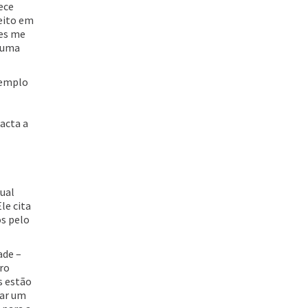
ece
feito em
ões me
m uma
xemplo
acta a
ual
le cita
s pelo
ade –
ro
s estão
car um