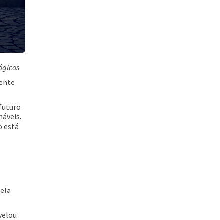
ógicos
Acessar
mente
 futuro
áveis.
o está
 ela
Acessar
velou