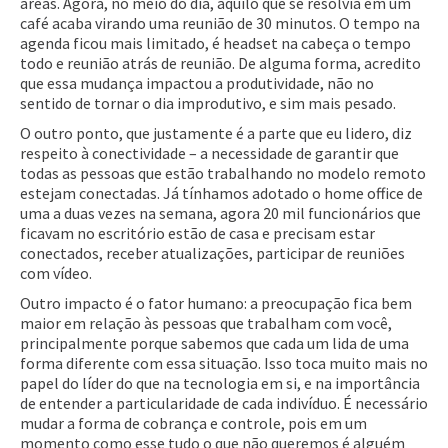
áreas. Agora, no meio do dia, aquilo que se resolvia em um
café acaba virando uma reunião de 30 minutos. O tempo na
agenda ficou mais limitado, é headset na cabeça o tempo
todo e reunião atrás de reunião. De alguma forma, acredito
que essa mudança impactou a produtividade, não no
sentido de tornar o dia improdutivo, e sim mais pesado.
O outro ponto, que justamente é a parte que eu lidero, diz
respeito à conectividade – a necessidade de garantir que
todas as pessoas que estão trabalhando no modelo remoto
estejam conectadas. Já tínhamos adotado o home office de
uma a duas vezes na semana, agora 20 mil funcionários que
ficavam no escritório estão de casa e precisam estar
conectados, receber atualizações, participar de reuniões
com vídeo.
Outro impacto é o fator humano: a preocupação fica bem
maior em relação às pessoas que trabalham com você,
principalmente porque sabemos que cada um lida de uma
forma diferente com essa situação. Isso toca muito mais no
papel do líder do que na tecnologia em si, e na importância
de entender a particularidade de cada indivíduo. É necessário
mudar a forma de cobrança e controle, pois em um
momento como esse tudo o que não queremos é alguém