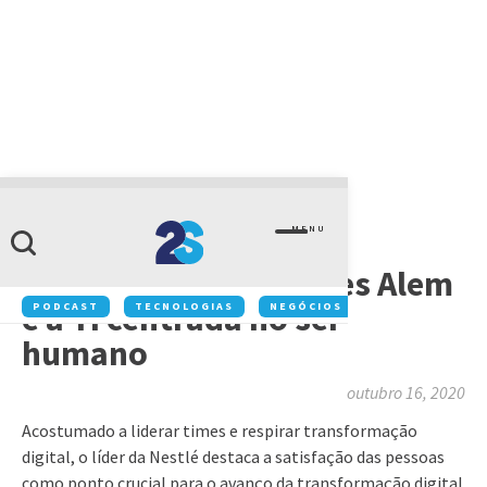
ARTIGOS
MENU
Série “Líderes que
transformam”: Ulisses Alem
e a TI centrada no ser
PODCAST
TECNOLOGIAS
NEGÓCIOS
INOVAÇÃO
humano
outubro 16, 2020
Acostumado a liderar times e respirar transformação
digital, o líder da Nestlé destaca a satisfação das pessoas
como ponto crucial para o avanço da transformação digital