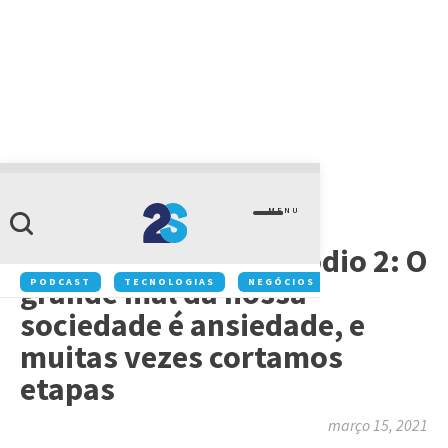
GESTÃO
MENU
Série “Líderes que
transformam” | episódio 2: O
grande mal da nossa
PODCAST
TECNOLOGIAS
NEGÓCIOS
INOVAÇÃO
sociedade é ansiedade, e
muitas vezes cortamos
etapas
março 15, 2021