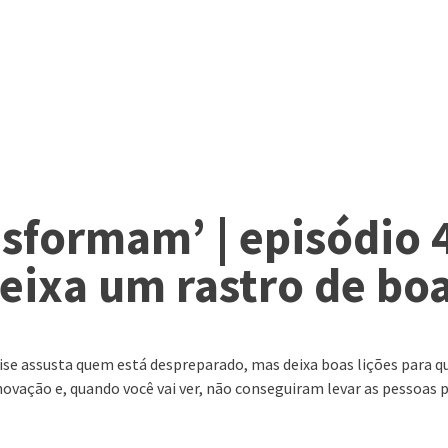
nsformam’ | episódio 
deixa um rastro de bo
OVAÇÃO
SERVIÇOS
ACONTECE NA 2S
WEBSERIES
a crise assusta quem está despreparado, mas deixa boas lições par
vação e, quando você vai ver, não conseguiram levar as pessoas 