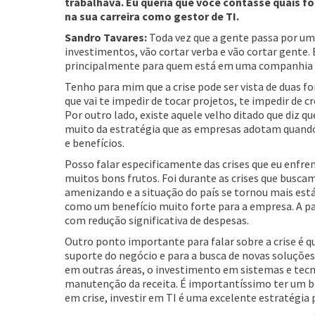
trabalhava. Eu queria que você contasse quais f
na sua carreira como gestor de TI.
Sandro Tavares:
Toda vez que a gente passa por um
investimentos, vão cortar verba e vão cortar gente
principalmente para quem está em uma companhia q
Tenho para mim que a crise pode ser vista de duas fo
que vai te impedir de tocar projetos, te impedir de 
Por outro lado, existe aquele velho ditado que diz qu
muito da estratégia que as empresas adotam quando 
e benefícios.
Posso falar especificamente das crises que eu enfre
muitos bons frutos. Foi durante as crises que buscam
amenizando e a situação do país se tornou mais est
como um benefício muito forte para a empresa. A pa
com redução significativa de despesas.
Outro ponto importante para falar sobre a crise é
suporte do negócio e para a busca de novas soluções
em outras áreas, o investimento em sistemas e tecn
manutenção da receita. É importantíssimo ter um 
em crise, investir em TI é uma excelente estratégia