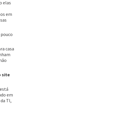
o elas
sos em
isas
e pouco
ra casa
inham
 não
 site
“está
ando em
da TI,