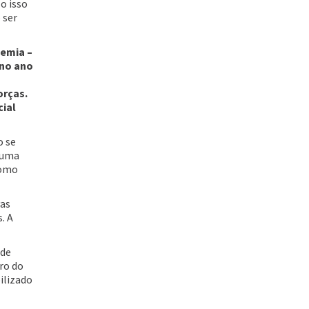
lo isso
 ser
demia –
 no ano
orças.
cial
o se
a uma
como
vas
. A
 de
ro do
ilizado