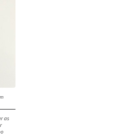
Acessar
em
r as
Acessar
r
po