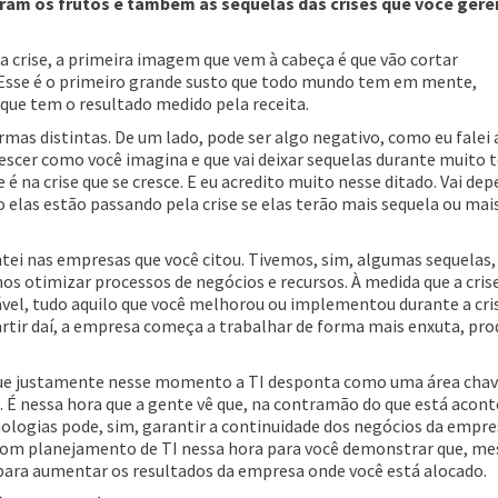
oram os frutos e também as sequelas das crises que você gere
a crise, a primeira imagem que vem à cabeça é que vão cortar
. Esse é o primeiro grande susto que todo mundo tem em mente,
ue tem o resultado medido pela receita.
rmas distintas. De um lado, pode ser algo negativo, como eu falei 
crescer como você imagina e que vai deixar sequelas durante muito
e é na crise que se cresce. E eu acredito muito nesse ditado. Vai de
elas estão passando pela crise se elas terão mais sequela ou mai
ntei nas empresas que você citou. Tivemos, sim, algumas sequelas
os otimizar processos de negócios e recursos. À medida que a crise
ável, tudo aquilo que você melhorou ou implementou durante a cris
rtir daí, a empresa começa a trabalhar de forma mais enxuta, pro
 que justamente nesse momento a TI desponta como uma área cha
. É nessa hora que a gente vê que, na contramão do que está acon
ologias pode, sim, garantir a continuidade dos negócios da empre
bom planejamento de TI nessa hora para você demonstrar que, m
 para aumentar os resultados da empresa onde você está alocado.