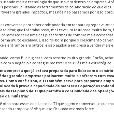
 usando mais a tecnologia do que usavam dentro da empresa. At
s pessoas utilizando as ferramentas de colaboração do que elas
as tiveram grandes impactos, mas nós não passamos por isso porqu
as conversas para saber onde poderia entrar para agregar valor e
osso citar, que foi trabalhoso, mas teve um resultado muito bom, f
e-commerce seria uma das plataformas de compra mais acessadas
orma muito escalada. E isso foi bom porque o crescimento de ven
e e entramos em outros, e isso ajudou a empresa a vender mais e
hando, como BI e big data, com retorno muito grande. Então, acho
da com o negócio e consegue mostrar o seu viés mais estratégico.
uma empresa que já estava preparada para lidar com o cenário
árias grandes empresas patinarem muito e sofrerem com essa
os. Como você citou, a TI também serve para preparar a empr
olocada à prova a capacidade de manter as operações rodand
ais desse plano de TI que permite a continuidade das operaçõ
o da indústria?
 olha para esses dois lados da TI que a gente conversou, o que ma
sar do tempo você vê que isso fica cada vez mais forte.