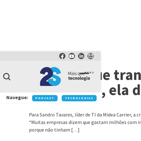
LÍDERES QUE TRANSFORMAM
‘Líderes que tra
MENU
crise passa, ela 
Navegue:
PODCAST
TECNOLOGIAS
NEGÓCIOS
IN
Para Sandro Tavares, líder de TI da Midea Carrier, 
“Muitas empresas dizem que gastam milhões com ino
porque não tinham […]