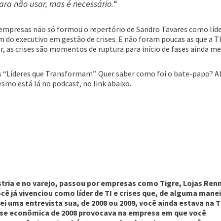
ra não usar, mas é necessário.
“
empresas não só formou o repertório de Sandro Tavares como líde
o executivo em gestão de crises. E não foram poucas as que a T
r, as crises são momentos de ruptura para início de fases ainda m
ts “Líderes que Transformam”. Quer saber como foi o bate-papo? A
smo está lá no podcast, no link abaixo.
tria e no varejo, passou por empresas como Tigre, Lojas Renn
cê já vivenciou como líder de TI e crises que, de alguma manei
i uma entrevista sua, de 2008 ou 2009, você ainda estava na T
rise econômica de 2008 provocava na empresa em que você