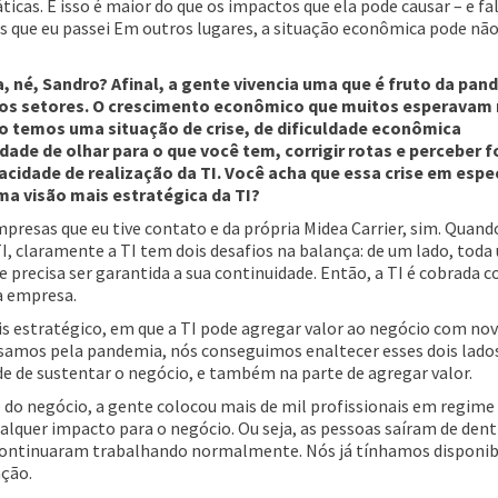
ticas. E isso é maior do que os impactos que ela pode causar – e fa
s que eu passei Em outros lugares, a situação econômica pode não
a, né, Sandro? Afinal, a gente vivencia uma que é fruto da pan
os setores. O crescimento econômico que muitos esperavam
 temos uma situação de crise, de dificuldade econômica
de de olhar para o que você tem, corrigir rotas e perceber f
acidade de realização da TI. Você acha que essa crise em espe
a visão mais estratégica da TI?
mpresas que eu tive contato e da própria Midea Carrier, sim. Quand
I, claramente a TI tem dois desafios na balança: de um lado, tod
e precisa ser garantida a sua continuidade. Então, a TI é cobrada 
a empresa.
s estratégico, em que a TI pode agregar valor ao negócio com no
samos pela pandemia, nós conseguimos enaltecer esses dois lados
 de sustentar o negócio, e também na parte de agregar valor.
 do negócio, a gente colocou mais de mil profissionais em regime
lquer impacto para o negócio. Ou seja, as pessoas saíram de dent
 continuaram trabalhando normalmente. Nós já tínhamos disponib
ação.