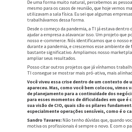
De uma forma muito natural, percebemos as pessoas
mesmo para os casos de reunião, que hoje vemos mai
utilizavam a sala física. Eu sei que algumas empres
trabalhávamos dessa forma.
Desde o começo da pandemia, a TI já estava dentro d
ajudar a empresa a alavancar isso. Um projeto que p
nosso e-commerce. Nós identificamos que o nosso 
durante a pandemia, e crescemos esse ambiente de f
bastante significativo. Ampliamos nosso marketplac
ampliar seus resultados.
Posso citar outros projetos que já vínhamos trabal
TI consegue se mostrar mais pró-ativa, mais alinha
Você viveu essa crise dentro de um contexto de 
apareceu. Mas, como você bem colocou, vimos v
de planejamento para a continuidade dos negóci
para esses momentos de dificuldades em que é c
sua visão de CIO, quais são os pilares fundament
especialmente operações sensíveis, como é o cas
Sandro Tavares:
Não tenho dúvidas que, quando você
motiva os profissionais é sempre o novo. E com o pas