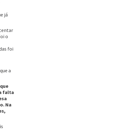
é
e já
 tentar
oi o
das foi
 que a
 que
 falta
esa
o. Na
es,
is