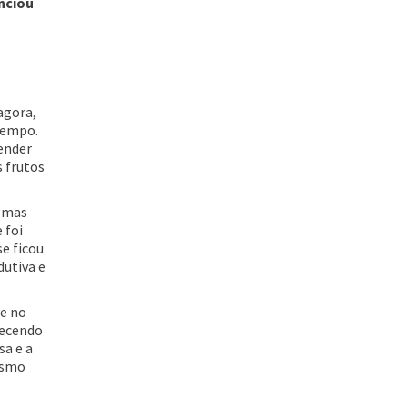
nciou
agora,
 tempo.
pender
s frutos
, mas
 foi
e ficou
dutiva e
ve no
tecendo
sa e a
esmo