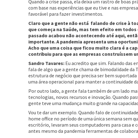
Quando a crise passa, ela deixa um rastro de boas prá
com base nas experiências que eu tive e nas empresa
favorável para fazer investimentos.
Claro que a gente não está falando de crise à to
que começa na Saúde, mas tem efeito em todos 
passado acabou não acontecendo até aqui, então
importante. A pandemia apresenta uma oportunida
Acho que uma coisa que ficou muito clara é a cap
contribuiu para que as empresas construíssem um
Sandro Tavares:
Eu acredito que sim. Falando das e
fala de algo que a gente chama de bimodalidade da T
estrutura de negócio que precisa ser bem suportada 
uma área operacional para manter a continuidade d
Por outro lado, a gente fala também de um lado mai
tecnologias, novos recursos e inovação. Quando pas
gente teve uma mudança muito grande na capacidade
Vou te dar um exemplo. Quando falo de continuidade
home office no período de uma única semana sem qua
escritório, levaram seus computadores para casa e
antes mesmo da pandemia ferramentas de colabor