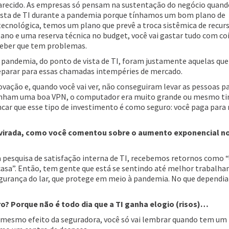
parecido. As empresas só pensam na sustentação do negócio quand
ista de TI durante a pandemia porque tínhamos um bom plano de
ecnológica, temos um plano que prevê a troca sistêmica de recur
o e uma reserva técnica no budget, você vai gastar tudo com co
rceber que tem problemas.
 pandemia, do ponto de vista de TI, foram justamente aquelas qu
reparar para essas chamadas intempéries de mercado.
ção e, quando você vai ver, não conseguiram levar as pessoas pa
tinham uma boa VPN, o computador era muito grande ou mesmo t
ar que esse tipo de investimento é como seguro: você paga para
de virada, como você comentou sobre o aumento exponencial no
pesquisa de satisfação interna de TI, recebemos retornos como 
 casa”. Então, tem gente que está se sentindo até melhor trabalh
segurança do lar, que protege em meio à pandemia. No que dependia 
? Porque não é todo dia que a TI ganha elogio (risos)…
o mesmo efeito da seguradora, você só vai lembrar quando tem um