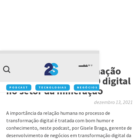
CAUSOS DA TRANSFORMAÇÃO DIGITAL
MENU
‘Causos da transformação
digital’ | Episódio 3: O digital
no setor da mineração
PODCAST
TECNOLOGIAS
NEGÓCIOS
INOVAÇÃO
dezembro 13, 2021
A importância da relação humana no processo de
transformação digital é tratada com bom humor e
conhecimento, neste podcast, por Gisele Braga, gerente de
desenvolvimento de negócios em transformação digital da